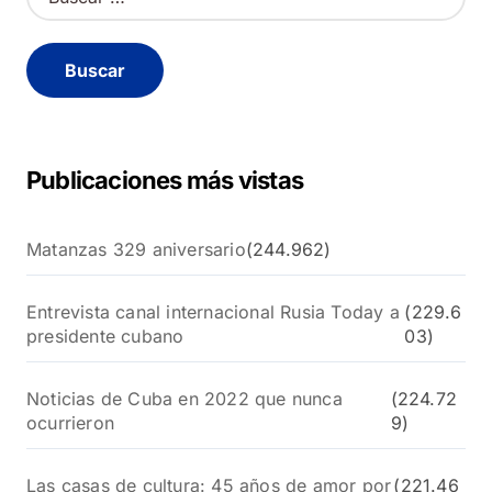
u
s
c
a
r
:
Publicaciones más vistas
Matanzas 329 aniversario
(244.962)
Entrevista canal internacional Rusia Today a
(229.6
presidente cubano
03)
Noticias de Cuba en 2022 que nunca
(224.72
ocurrieron
9)
Las casas de cultura: 45 años de amor por
(221.46