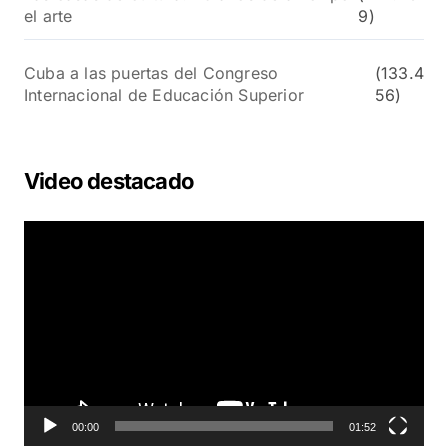
el arte
9)
Cuba a las puertas del Congreso
(133.4
Internacional de Educación Superior
56)
Video destacado
R
e
p
r
o
d
u
c
t
o
00:00
01:52