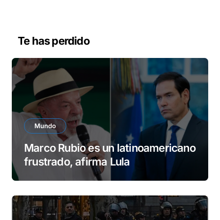
r
d
e
v
Te has perdido
í
d
e
o
Mundo
Marco Rubio es un latinoamericano
frustrado, afirma Lula