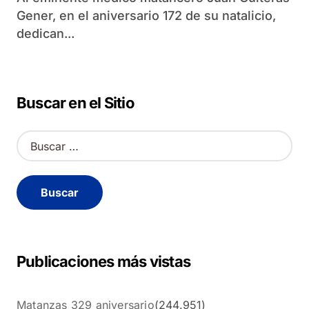
Gener, en el aniversario 172 de su natalicio,
dedican...
Buscar en el Sitio
B
u
s
c
a
r
:
Publicaciones más vistas
Matanzas 329 aniversario
(244.951)