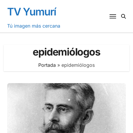
Saltar
TV Yumurí
al
contenido
Tú imagen más cercana
epidemiólogos
Portada
»
epidemiólogos