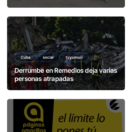
barrio La Marina
Cuba
social
tvyumuri
Derrumbe en Remedios deja varias
personas atrapadas