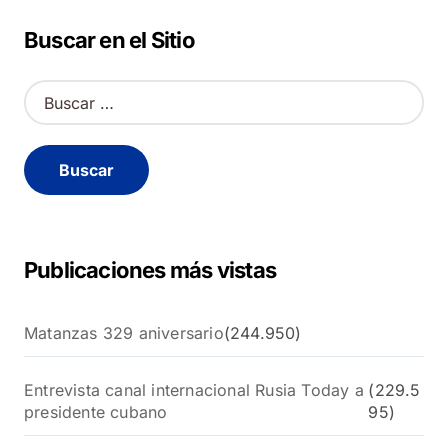
Buscar en el Sitio
B
u
s
c
a
r
:
Publicaciones más vistas
Matanzas 329 aniversario
(244.950)
Entrevista canal internacional Rusia Today a
(229.5
presidente cubano
95)