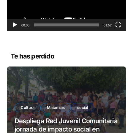
u
c
t
o
00:00
01:52
r
d
e
v
Te has perdido
í
d
e
o
Cultura
Matanzas
social
Despliega Red Juvenil Comunitaria
jornada de impacto social en