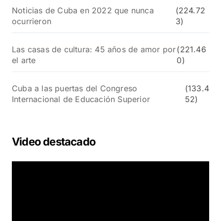
Noticias de Cuba en 2022 que nunca
(224.72
ocurrieron
3)
Las casas de cultura: 45 años de amor por
(221.46
el arte
0)
Cuba a las puertas del Congreso
(133.4
Internacional de Educación Superior
52)
Video destacado
R
e
p
r
o
d