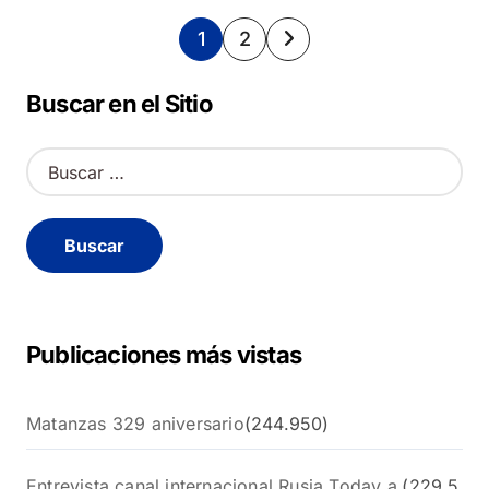
Paginación
1
2
de
Buscar en el Sitio
entradas
B
u
s
c
a
r
:
Publicaciones más vistas
Matanzas 329 aniversario
(244.950)
Entrevista canal internacional Rusia Today a
(229.5