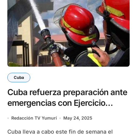
Cuba
Cuba refuerza preparación ante
emergencias con Ejercicio
Meteoro 2025 este fin de
Redacción TV Yumurí
May 24, 2025
semana
Cuba lleva a cabo este fin de semana el