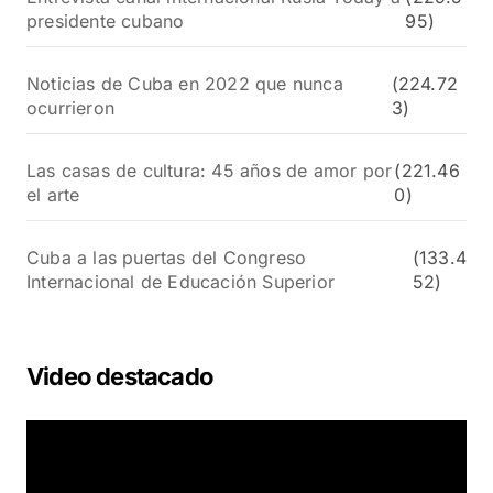
presidente cubano
95)
Noticias de Cuba en 2022 que nunca
(224.72
ocurrieron
3)
Las casas de cultura: 45 años de amor por
(221.46
el arte
0)
Cuba a las puertas del Congreso
(133.4
Internacional de Educación Superior
52)
Video destacado
R
e
p