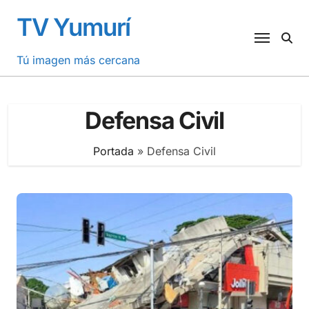
Saltar
TV Yumurí
al
contenido
Tú imagen más cercana
Defensa Civil
Portada
»
Defensa Civil