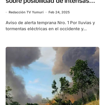
sobre posibilidad de intensas
lluvias desde la tarde de hoy
Redacción TV Yumurí
Feb 24, 2025
Aviso de alerta temprana Nro. 1 Por lluvias y
tormentas eléctricas en el occidente y...