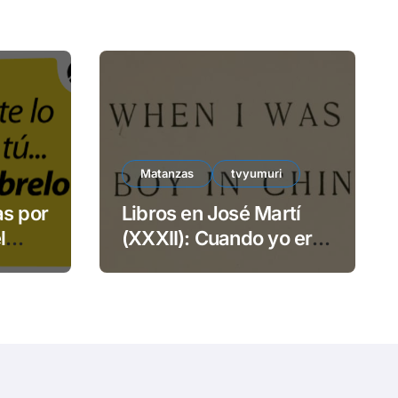
Matanzas
tvyumuri
as por
Libros en José Martí
l
(XXXII): Cuando yo era
TECSA
niño