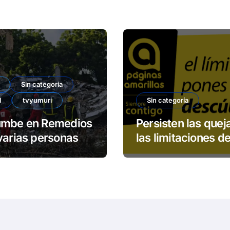
Sin categoría
l
tvyumuri
Sin categoría
umbe en Remedios
Persisten las quej
varias personas
las limitaciones de
padas
servicio 113 de E