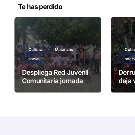
Te has perdido
Cultura
Matanzas
Cuba
social
socia
Despliega Red Juvenil
Derr
Comunitaria jornada de
deja 
impacto social en
atra
barrio La Marina