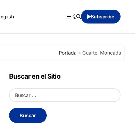
English
Subscribe
Portada
»
Cuartel Moncada
Buscar en el Sitio
B
u
s
c
a
r
: