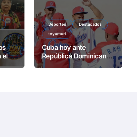
e
o
Deportes
Destacados
tvyumuri
os
Cuba hoy ante
 el
República Dominicana
l
en el sóftbol
centrocaribeño