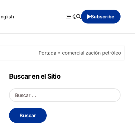
English
Subscribe
Portada
»
comercialización petróleo
Buscar en el Sitio
B
u
s
c
a
r
: