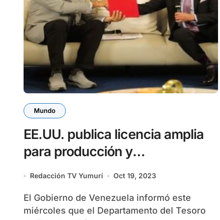
Mundo
EE.UU. publica licencia amplia
para producción y
comercialización de petrolero y
Redacción TV Yumurí
Oct 19, 2023
gas en Venezuela
El Gobierno de Venezuela informó este
miércoles que el Departamento del Tesoro