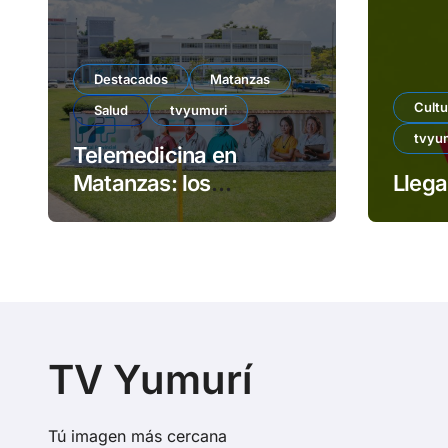
Destacados
Matanzas
Cultu
Salud
tvyumuri
tvyu
Telemedicina en
Matanzas: los
Llega 
beneficios de una
osada apuesta
TV Yumurí
Tú imagen más cercana