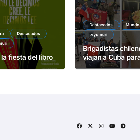
Destacados
Mundo
ra
Destacados
tvyumuri
muri
Brigadistas chilen
la fiesta del libro
viajan a Cuba para
centenario de Fide