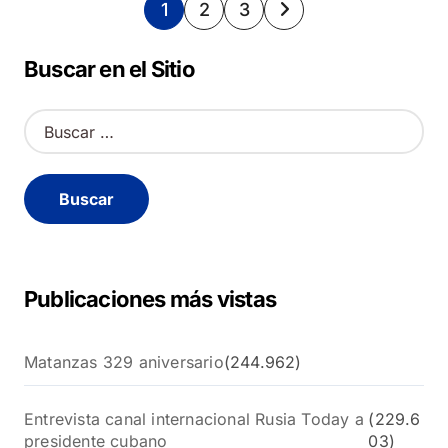
Paginación
1
2
3
de
Buscar en el Sitio
entradas
B
u
s
c
a
r
:
Publicaciones más vistas
Matanzas 329 aniversario
(244.962)
Entrevista canal internacional Rusia Today a
(229.6
presidente cubano
03)