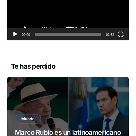
o
d
u
c
t
o
00:00
01:52
r
d
e
v
Te has perdido
í
d
e
o
Mundo
Marco Rubio es un latinoamericano