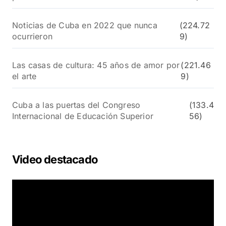
Noticias de Cuba en 2022 que nunca
(224.72
ocurrieron
9)
Las casas de cultura: 45 años de amor por
(221.46
el arte
9)
Cuba a las puertas del Congreso
(133.4
Internacional de Educación Superior
56)
Video destacado
R
e
p
r