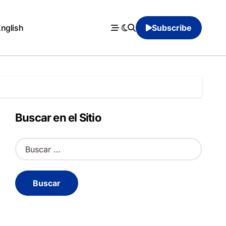
English
Subscribe
Buscar en el Sitio
B
u
s
c
a
r
: