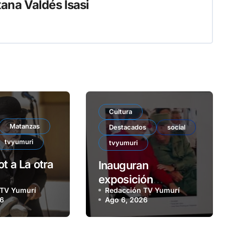
ana Valdés Isasi
Cultura
Matanzas
Destacados
social
tvyumuri
tvyumuri
t a La otra
Inauguran
exposición
 TV Yumurí
Redacción TV Yumurí
colectiva Junto a
26
Ago 6, 2026
Fidel