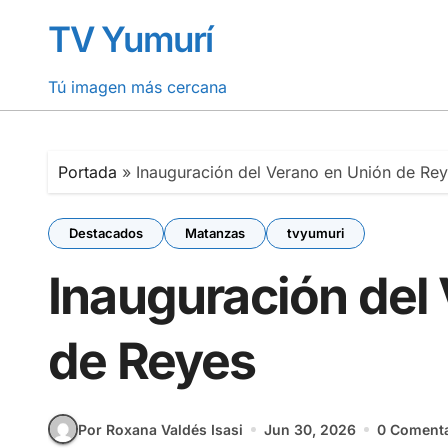
Saltar
TV Yumurí
al
contenido
Tú imagen más cercana
Portada
»
Inauguración del Verano en Unión de Re
Destacados
Matanzas
tvyumuri
Inauguración del
de Reyes
Por Roxana Valdés Isasi
Jun 30, 2026
0 Comenta