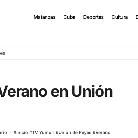
Matanzas
Cuba
Deportes
Cultura
yes
 Verano en Unión
rio
#
inicio
#
TV Yumurí
#
Unión de Reyes
#
Verano