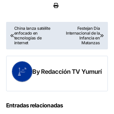
Navegación
China lanza satélite
Festejan Día
enfocado en
Internacional de la
de
tecnologías de
Infancia en
internet
Matanzas
entradas
By
Redacción TV Yumurí
Entradas relacionadas