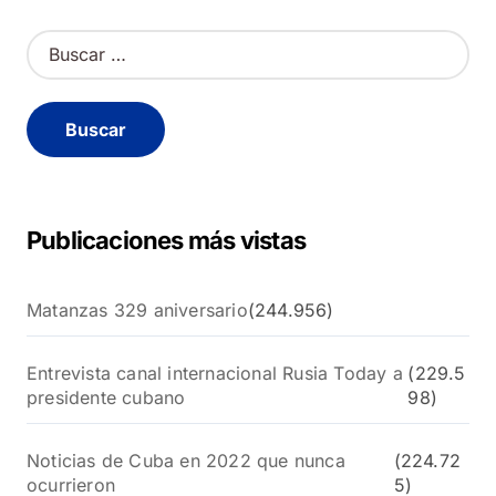
B
u
s
c
a
r
:
Publicaciones más vistas
Matanzas 329 aniversario
(244.956)
Entrevista canal internacional Rusia Today a
(229.5
presidente cubano
98)
Noticias de Cuba en 2022 que nunca
(224.72
ocurrieron
5)