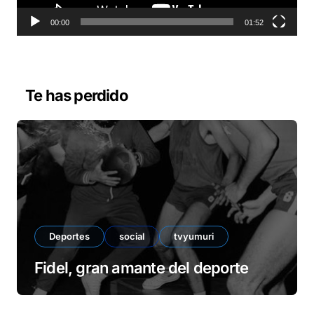
t
o
00:00
01:52
r
d
e
v
Te has perdido
í
d
e
o
Deportes
social
tvyumuri
Fidel, gran amante del deporte