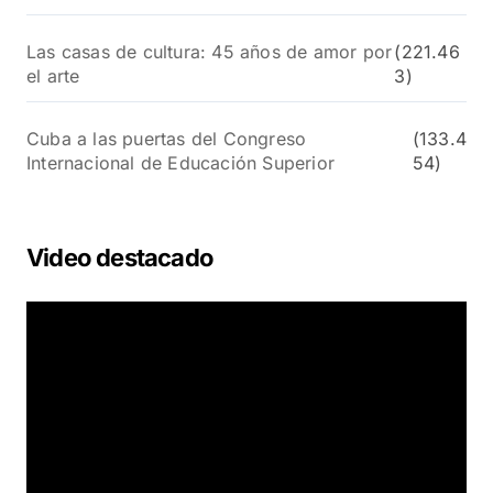
Las casas de cultura: 45 años de amor por
(221.46
el arte
3)
Cuba a las puertas del Congreso
(133.4
Internacional de Educación Superior
54)
Video destacado
R
e
p
r
o
d
u
c