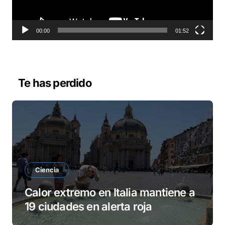
c
t
o
00:00
01:52
r
d
e
v
Te has perdido
í
d
e
o
Ciencia
Calor extremo en Italia mantiene a
19 ciudades en alerta roja