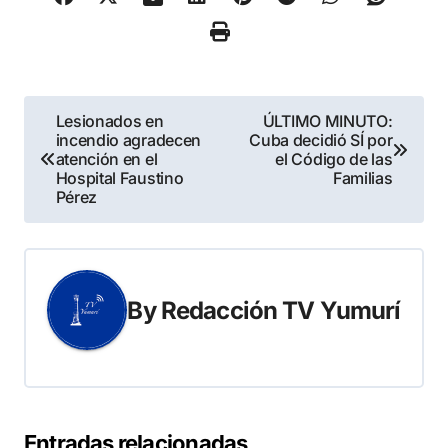
Navegación
Lesionados en
ÚLTIMO MINUTO:
incendio agradecen
Cuba decidió SÍ por
de
atención en el
el Código de las
Hospital Faustino
Familias
entradas
Pérez
By
Redacción TV Yumurí
Entradas relacionadas