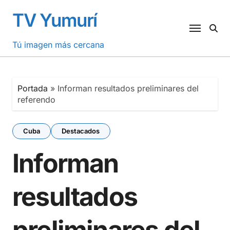
Saltar
TV Yumurí
al
contenido
Tú imagen más cercana
Portada
»
Informan resultados preliminares del
referendo
Cuba
Destacados
Informan
resultados