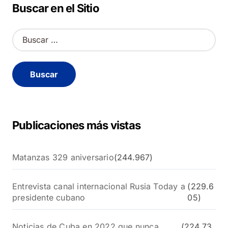
Alternative:
Buscar en el Sitio
B
u
s
c
a
r
:
Publicaciones más vistas
Matanzas 329 aniversario
(244.967)
Entrevista canal internacional Rusia Today a
(229.6
presidente cubano
05)
Noticias de Cuba en 2022 que nunca
(224.73