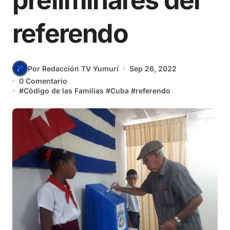
preliminares del
referendo
Por Redacción TV Yumurí
Sep 26, 2022
0 Comentario
#
Código de las Familias
#
Cuba
#
referendo