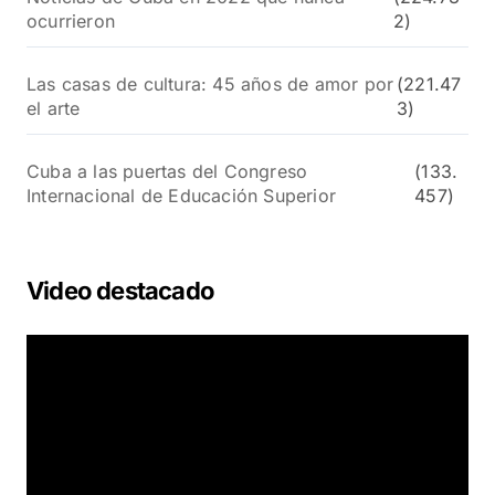
ocurrieron
2)
Las casas de cultura: 45 años de amor por
(221.47
el arte
3)
Cuba a las puertas del Congreso
(133.
Internacional de Educación Superior
457)
Video destacado
R
e
p
r
o
d
u