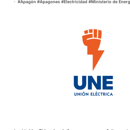
#
Apagón
#
Apagones
#
Electricidad
#
Ministerio de Ener