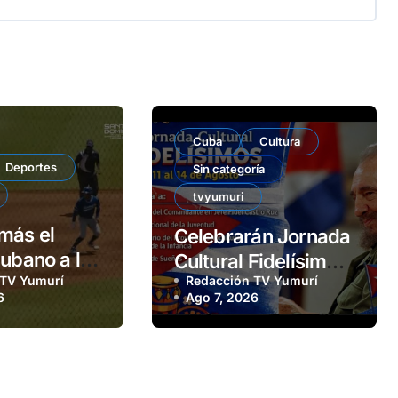
Cuba
Cultura
Deportes
Sin categoría
tvyumuri
más el
Celebrarán Jornada
cubano a las
Cultural Fidelísimos
 TV Yumurí
Redacción TV Yumurí
en Matanzas
6
Ago 7, 2026