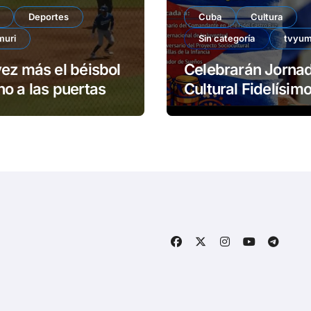
Deportes
Cuba
Cultura
muri
Sin categoría
tvyum
ez más el béisbol
Celebrarán Jorna
o a las puertas
Cultural Fidelísimos 
Matanzas