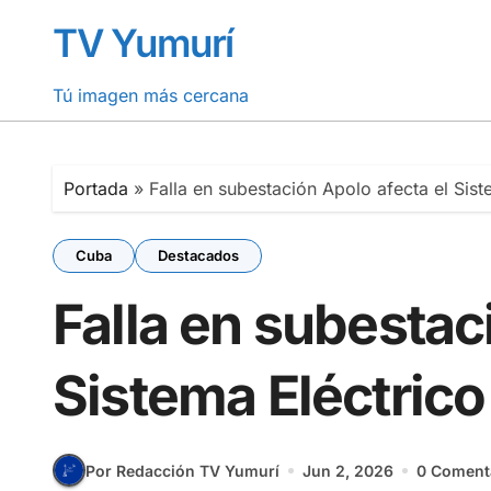
Saltar
TV Yumurí
al
contenido
Tú imagen más cercana
Portada
»
Falla en subestación Apolo afecta el Sist
Cuba
Destacados
Falla en subestac
Sistema Eléctrico
Por Redacción TV Yumurí
Jun 2, 2026
0 Coment