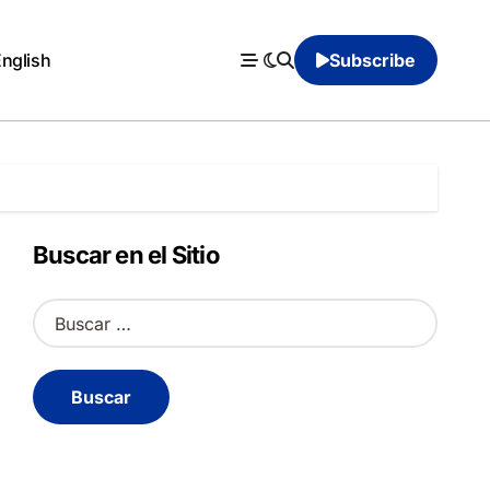
English
Subscribe
Buscar en el Sitio
B
u
s
c
a
r
: