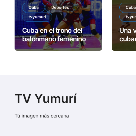
Cuba
Deportes
Cuba
tvyumuri
tvyu
Cuba en el trono del
Una v
balonmano femenino
cuban
TV Yumurí
Tú imagen más cercana