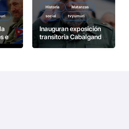
Historia
Matanzas
uri
social
tvyumuri
da
Inauguran exposición
en
transitoria Cabalgando
con Fidel