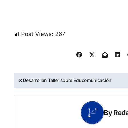
Post Views:
267
Navegación
Desarrollan Taller sobre Educomunicación
de
entradas
By
Reda