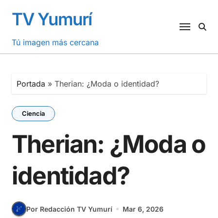
Saltar
TV Yumurí
al
contenido
Tú imagen más cercana
Portada
»
Therian: ¿Moda o identidad?
Ciencia
Therian: ¿Moda o
identidad?
Por Redacción TV Yumurí
Mar 6, 2026