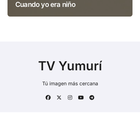
Cuando yo era niño
TV Yumurí
Tú imagen más cercana
Copyright © Todos los derechos reservados
|
BlogData
por
Themeansar
.