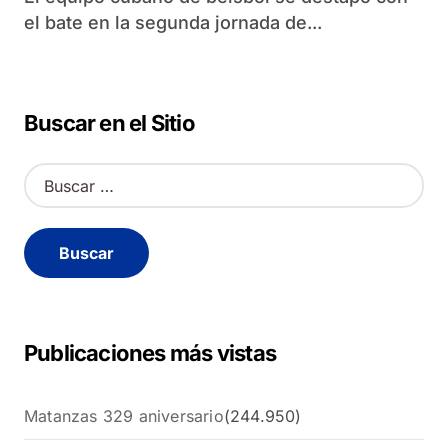
el bate en la segunda jornada de...
Buscar en el Sitio
B
u
s
c
a
r
:
Publicaciones más vistas
Matanzas 329 aniversario
(244.950)