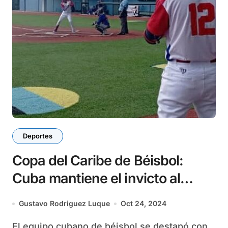
Deportes
Copa del Caribe de Béisbol:
Cuba mantiene el invicto al
vencer a República Dominicana
Gustavo Rodriguez Luque
Oct 24, 2024
El equipo cubano de béisbol se destapó con