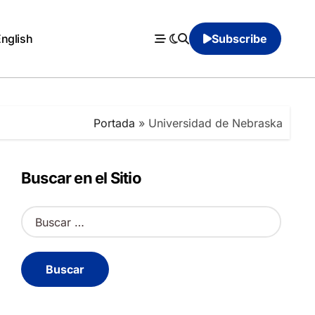
English
Subscribe
Portada
»
Universidad de Nebraska
Buscar en el Sitio
B
u
s
c
a
r
: