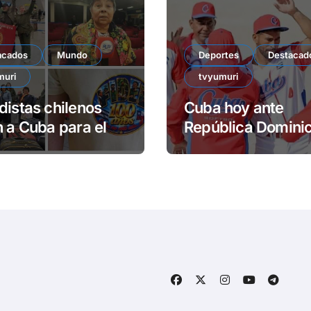
acados
Mundo
Deportes
Destacad
muri
tvyumuri
distas chilenos
Cuba hoy ante
n a Cuba para el
República Domini
nario de Fidel
en el sóftbol
centrocaribeño