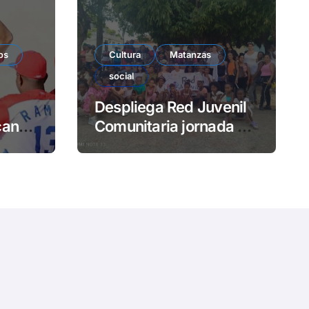
e
o
os
Cultura
Matanzas
social
Despliega Red Juvenil
cana
Comunitaria jornada de
impacto social en
barrio La Marina