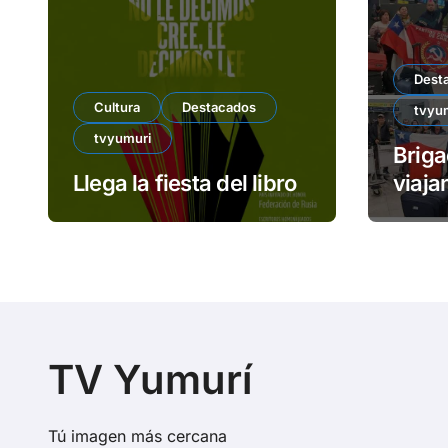
Dest
Cultura
Destacados
tvyu
tvyumuri
Briga
Llega la fiesta del libro
viaja
cente
TV Yumurí
Tú imagen más cercana