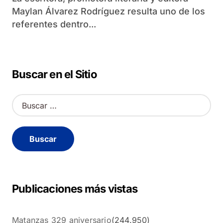
Maylan Álvarez Rodríguez resulta uno de los
referentes dentro...
Buscar en el Sitio
B
u
s
c
a
r
:
Publicaciones más vistas
Matanzas 329 aniversario
(244.950)