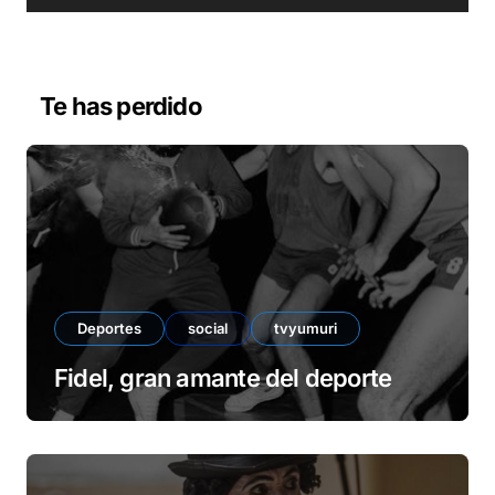
r
d
e
v
Te has perdido
í
d
e
o
Deportes
social
tvyumuri
Fidel, gran amante del deporte