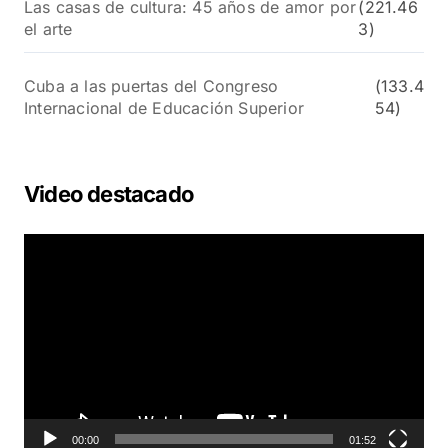
Las casas de cultura: 45 años de amor por
(221.46
el arte
3)
Cuba a las puertas del Congreso
(133.4
Internacional de Educación Superior
54)
Video destacado
R
e
p
r
o
d
u
c
t
o
00:00
01:52