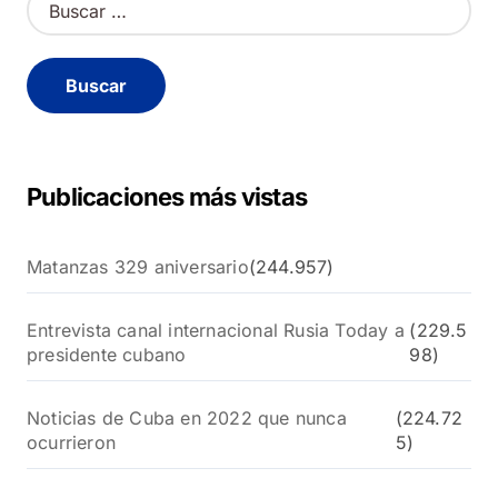
u
s
c
a
r
:
Publicaciones más vistas
Matanzas 329 aniversario
(244.957)
Entrevista canal internacional Rusia Today a
(229.5
presidente cubano
98)
Noticias de Cuba en 2022 que nunca
(224.72
ocurrieron
5)