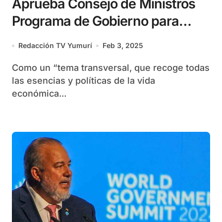
Aprueba Consejo de Ministros
Programa de Gobierno para
corregir distorsiones y
Redacción TV Yumurí
Feb 3, 2025
reimpulsar la economía en 2025
Como un “tema transversal, que recoge todas
las esencias y políticas de la vida
económica...