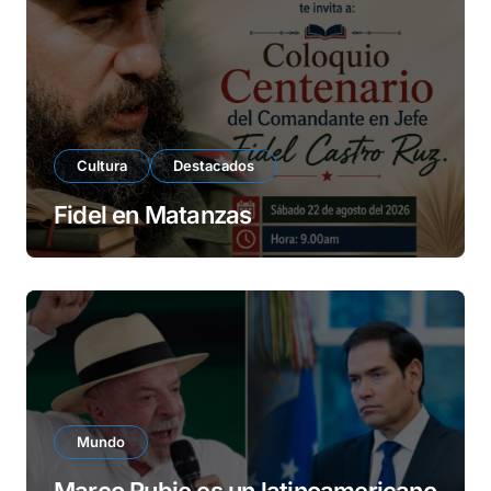
e
o
Cultura
Destacados
Fidel en Matanzas
Mundo