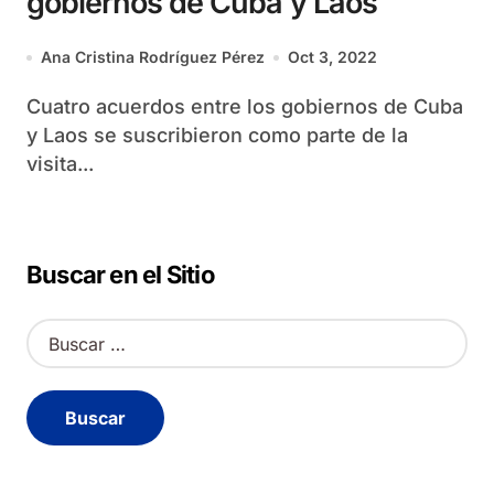
gobiernos de Cuba y Laos
Ana Cristina Rodríguez Pérez
Oct 3, 2022
Cuatro acuerdos entre los gobiernos de Cuba
y Laos se suscribieron como parte de la
visita...
Buscar en el Sitio
B
u
s
c
a
r
: