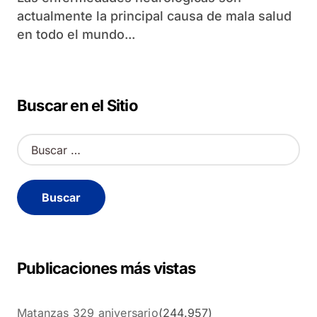
actualmente la principal causa de mala salud
en todo el mundo...
Buscar en el Sitio
B
u
s
c
a
r
:
Publicaciones más vistas
Matanzas 329 aniversario
(244.957)