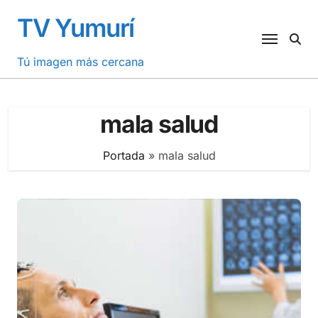
Saltar
TV Yumurí
al
contenido
Tú imagen más cercana
mala salud
Portada
»
mala salud