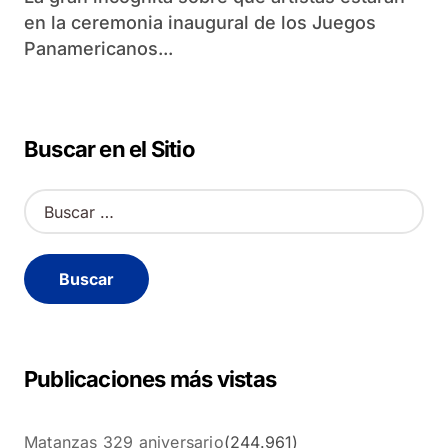
en la ceremonia inaugural de los Juegos
Panamericanos...
Buscar en el Sitio
B
u
s
c
a
r
:
Publicaciones más vistas
Matanzas 329 aniversario
(244.961)