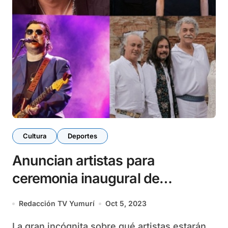
Cultura
Deportes
Anuncian artistas para
ceremonia inaugural de
Santiago 2023
Redacción TV Yumurí
Oct 5, 2023
La gran incógnita sobre qué artistas estarán