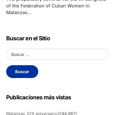
of the Federation of Cuban Women in
Matanzas...
Buscar en el Sitio
B
u
s
c
a
r
:
Publicaciones más vistas
Matanzas 329 aniversario
(244.967)