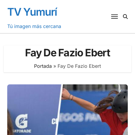
Saltar
TV Yumurí
al
contenido
Tú imagen más cercana
Fay De Fazio Ebert
Portada
»
Fay De Fazio Ebert