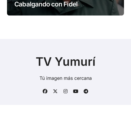
Cabalgando con Fidel
TV Yumurí
Tú imagen más cercana
Copyright © Todos los derechos reservados
|
BlogData
por
Themeansar
.