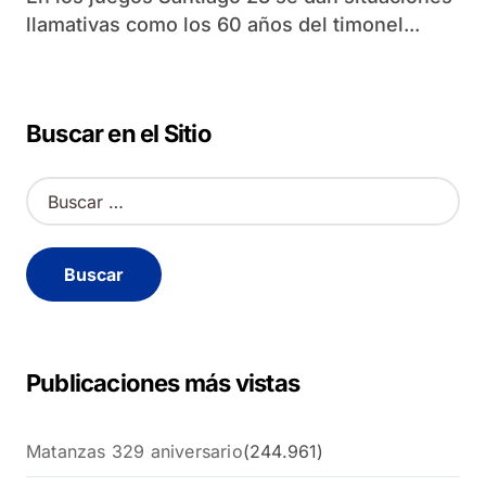
llamativas como los 60 años del timonel...
Buscar en el Sitio
B
u
s
c
a
r
:
Publicaciones más vistas
Matanzas 329 aniversario
(244.961)