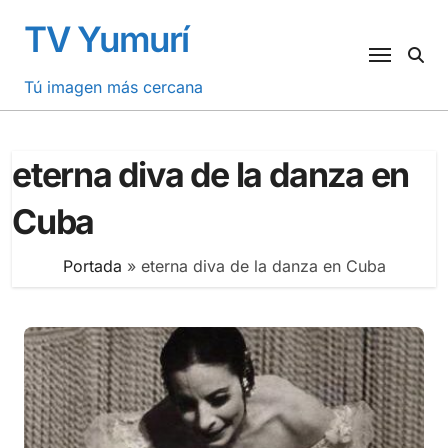
Saltar
TV Yumurí
al
contenido
Tú imagen más cercana
eterna diva de la danza en
Cuba
Portada
»
eterna diva de la danza en Cuba