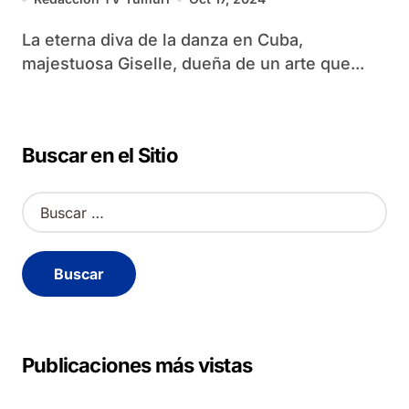
La eterna diva de la danza en Cuba,
majestuosa Giselle, dueña de un arte que...
Buscar en el Sitio
B
u
s
c
a
r
:
Publicaciones más vistas