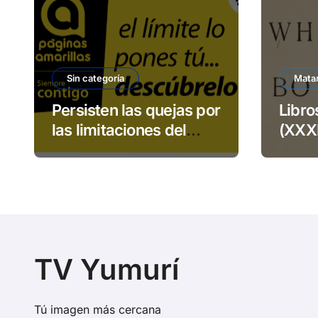
Sin categoría
Mata
Persisten las quejas por
Libro
las limitaciones del
(XXXI
servicio 113 de ETECSA
niño
TV Yumurí
Tú imagen más cercana