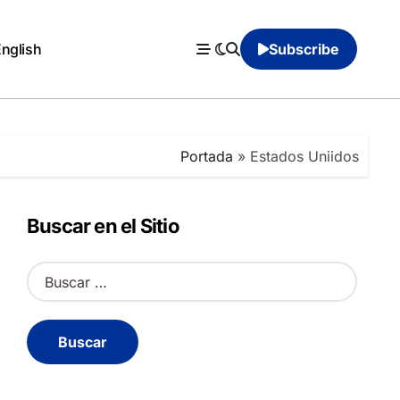
English
Subscribe
Portada
»
Estados Uniidos
Buscar en el Sitio
B
u
s
c
a
r
: