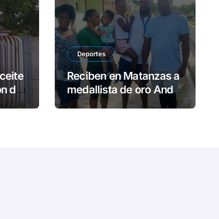
e
o
Deportes
ceite
Reciben en Matanzas a
ón de
medallista de oro Andy
Granda