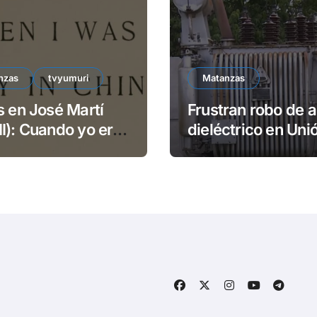
nzas
tvyumuri
Matanzas
s en José Martí
Frustran robo de a
I): Cuando yo era
dieléctrico en Uni
Reyes