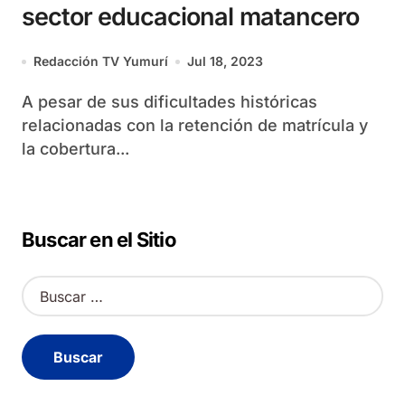
sector educacional matancero
Redacción TV Yumurí
Jul 18, 2023
A pesar de sus dificultades históricas
relacionadas con la retención de matrícula y
la cobertura...
Buscar en el Sitio
B
u
s
c
a
r
: