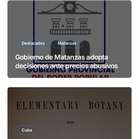
e
o
Destacados
Matanzas
Gobierno de Matanzas adopta
decisiones ante precios abusivos
Cuba