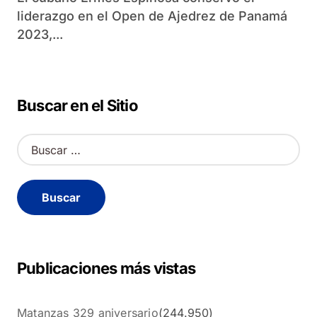
liderazgo en el Open de Ajedrez de Panamá
2023,...
Buscar en el Sitio
B
u
s
c
a
r
:
Publicaciones más vistas
Matanzas 329 aniversario
(244.950)