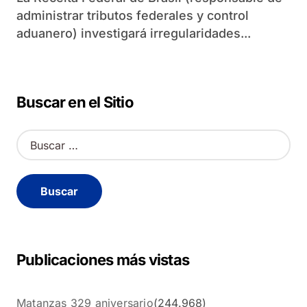
administrar tributos federales y control
aduanero) investigará irregularidades...
Buscar en el Sitio
B
u
s
c
a
r
:
Publicaciones más vistas
Matanzas 329 aniversario
(244.968)