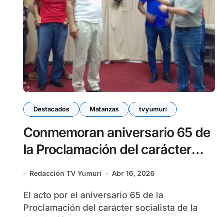
Destacados
Matanzas
tvyumuri
Conmemoran aniversario 65 de
la Proclamación del carácter
socialista de la Revolución y la
Redacción TV Yumurí
Abr 16, 2026
fundación del PCC
El acto por el aniversario 65 de la
Proclamación del carácter socialista de la