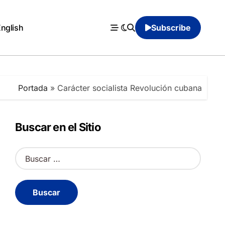
English
Subscribe
Portada
»
Carácter socialista Revolución cubana
Buscar en el Sitio
B
u
s
c
a
r
: