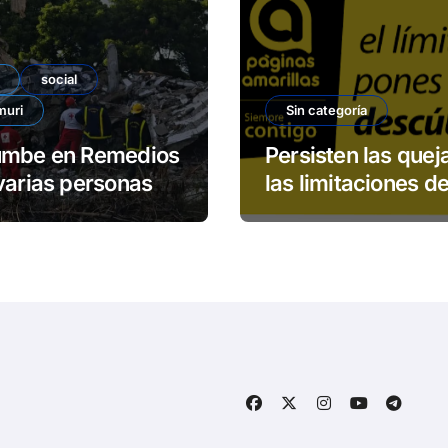
social
muri
Sin categoría
umbe en Remedios
Persisten las quej
varias personas
las limitaciones de
padas
servicio 113 de E