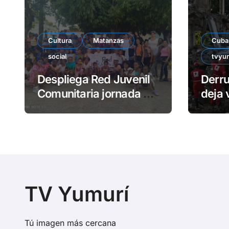
Cultura
Matanzas
Cuba
social
tvyu
Despliega Red Juvenil
Derr
Comunitaria jornada de
deja 
impacto social en
atra
barrio La Marina
TV Yumurí
Tú imagen más cercana