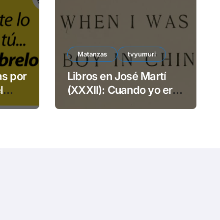
e
o
Matanzas
tvyumuri
as por
Libros en José Martí
l
(XXXII): Cuando yo era
TECSA
niño