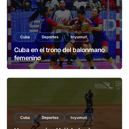
e
o
Cuba
Deportes
tvyumuri
Cuba en el trono del balonmano
femenino
Cuba
Deportes
tvyumuri