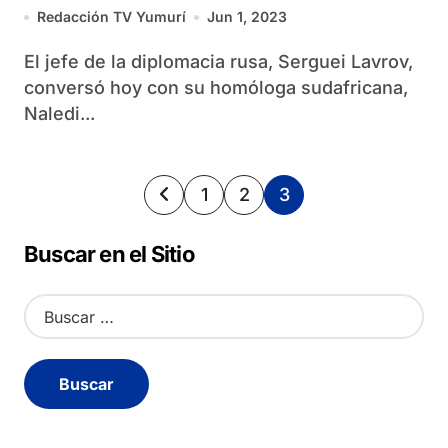
su homóloga sudafricana
Redacción TV Yumurí
Jun 1, 2023
El jefe de la diplomacia rusa, Serguei Lavrov,
conversó hoy con su homóloga sudafricana,
Naledi...
Paginación
1
2
3
de
Buscar en el Sitio
entradas
B
u
s
c
a
r
: