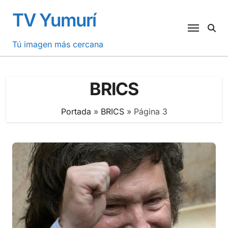
Saltar
TV Yumurí
al
contenido
Tú imagen más cercana
BRICS
Portada
»
BRICS
»
Página 3