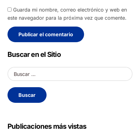
Guarda mi nombre, correo electrónico y web en
este navegador para la próxima vez que comente.
Alternative:
Buscar en el Sitio
B
u
s
c
a
r
:
Publicaciones más vistas