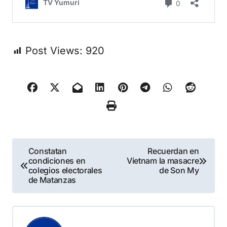
Post Views:
920
Navegación
Constatan
Recuerdan en
condiciones en
Vietnam la masacre
de
colegios electorales
de Son My
de Matanzas
entradas