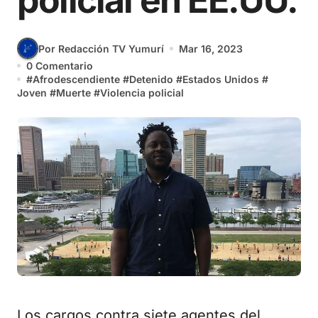
policial en EE.UU.
Por Redacción TV Yumurí
Mar 16, 2023
0 Comentario
#
Afrodescendiente
#
Detenido
#
Estados Unidos
#
Joven
#
Muerte
#
Violencia policial
Los cargos contra siete agentes del