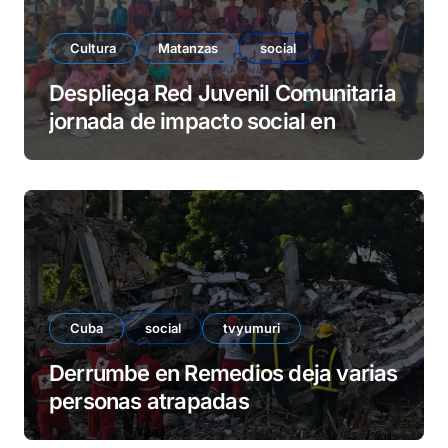
Cultura
Matanzas
social
Despliega Red Juvenil Comunitaria
jornada de impacto social en
barrio La Marina
Cuba
social
tvyumuri
Derrumbe en Remedios deja varias
personas atrapadas