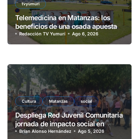
tvyumuri
Telemedicina en Matanzas: los
beneficios de una osada apuesta
Redacción TV Yumurí
Ago 6, 2026
Cultura
Matanzas
social
Despliega Red Juvenil Comunitaria
jornada de impacto social en
barrio La Marina
Brian Alonso Hernández
Ago 5, 2026