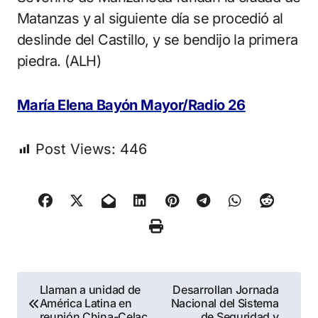
Matanzas y al siguiente día se procedió al
deslinde del Castillo, y se bendijo la primera
piedra. (ALH)
María Elena Bayón Mayor/Radio 26
Post Views:
446
Navegación
Llaman a unidad de
Desarrollan Jornada
América Latina en
Nacional del Sistema
de
reunión China-Celac
de Seguridad y