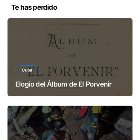
v
Te has perdido
í
d
e
o
Cuba
Elogio del Álbum de El Porvenir