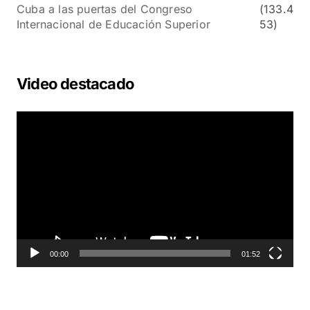
Cuba a las puertas del Congreso
(133.4
Internacional de Educación Superior
53)
Video destacado
R
e
p
r
o
d
u
c
t
o
00:00
01:52
r
d
e