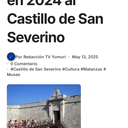
en 2024 al
Castillo de San
Severino
Por Redacción TV Yumurí
May 13, 2025
0 Comentario
#
Castillo de San Severino
#
Cultura
#
Matanzas
#
Museo