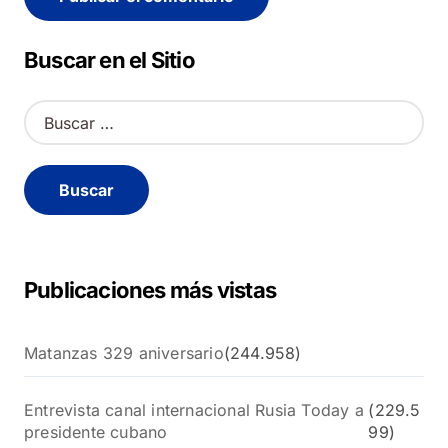
Alternative:
Buscar en el Sitio
B
u
s
c
a
r
:
Publicaciones más vistas
Matanzas 329 aniversario
(244.958)
Entrevista canal internacional Rusia Today a
(229.5
presidente cubano
99)