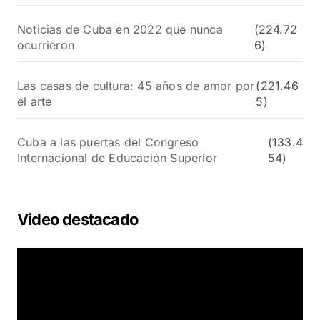
Noticias de Cuba en 2022 que nunca
(224.72
ocurrieron
6)
Las casas de cultura: 45 años de amor por
(221.46
el arte
5)
Cuba a las puertas del Congreso
(133.4
Internacional de Educación Superior
54)
Video destacado
R
e
p
r
o