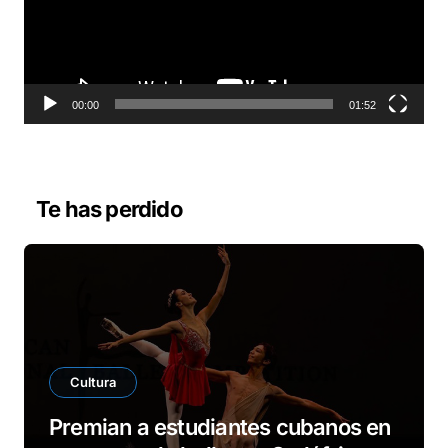
d
u
c
t
o
00:00
01:52
r
d
e
v
Te has perdido
í
d
e
o
Cultura
Premian a estudiantes cubanos en