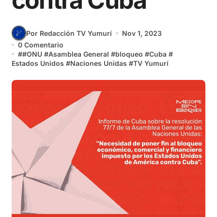
contra Cuba
Por Redacción TV Yumurí
Nov 1, 2023
0 Comentario
#
#ONU
#
Asamblea General
#
bloqueo
#
Cuba
#
Estados Unidos
#
Naciones Unidas
#
TV Yumurí