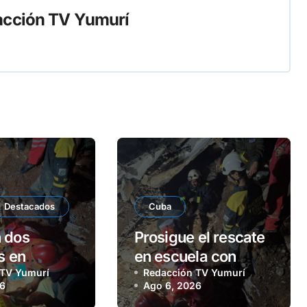
cción TV Yumurí
Destacados
Cuba
 dos
Prosigue el rescate
s en
en escuela con
e en
 TV Yumurí
desplome parcial en
Redacción TV Yumurí
26
Ago 6, 2026
s
Remedios