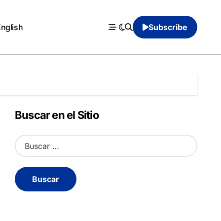
English
Subscribe
Buscar en el Sitio
B
u
s
c
a
r
: