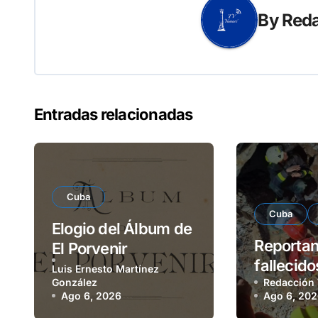
By
Reda
Entradas relacionadas
Cuba
Cuba
Elogio del Álbum de
Reportan
El Porvenir
fallecido
Luis Ernesto Martínez
González
derrumb
Redacción
Ago 6, 2026
Ago 6, 20
Remedio