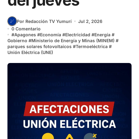
del jueves
Por Redacción TV Yumurí
Jul 2, 2026
0 Comentario
#
Apagones
#
Economía
#
Electricidad
#
Energía
#
Gobierno
#
Ministerio de Energía y Minas (MINEM)
#
parques solares fotovoltaicos
#
Termoeléctrica
#
Unión Eléctrica (UNE)