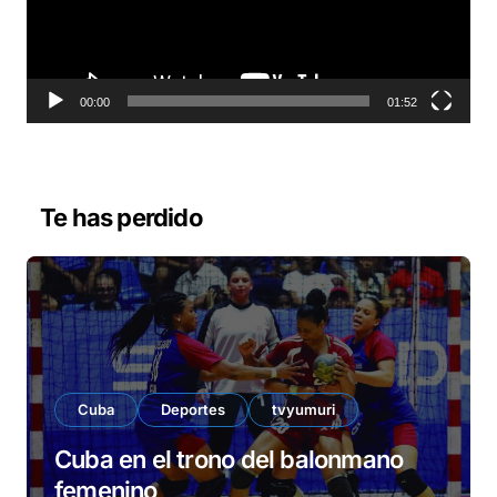
d
u
c
t
o
00:00
01:52
r
d
e
v
Te has perdido
í
d
e
o
Cuba
Deportes
tvyumuri
Cuba en el trono del balonmano
femenino