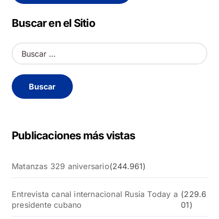
Alternative:
Buscar en el Sitio
B
u
s
c
a
r
:
Publicaciones más vistas
Matanzas 329 aniversario
(244.961)
Entrevista canal internacional Rusia Today a
(229.6
presidente cubano
01)