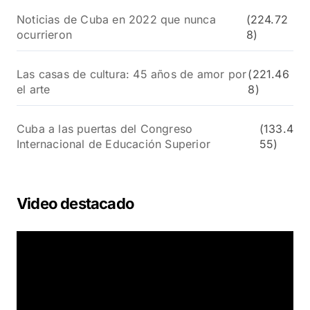
Noticias de Cuba en 2022 que nunca
(224.72
ocurrieron
8)
Las casas de cultura: 45 años de amor por
(221.46
el arte
8)
Cuba a las puertas del Congreso
(133.4
Internacional de Educación Superior
55)
Video destacado
R
e
p
r
o