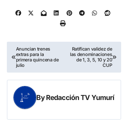
Navegación
Anuncian trenes
Ratifican validez de
extras para la
las denominaciones
de
primera quincena de
de 1, 3, 5, 10 y 20
julio
CUP
entradas
By
Redacción TV Yumurí