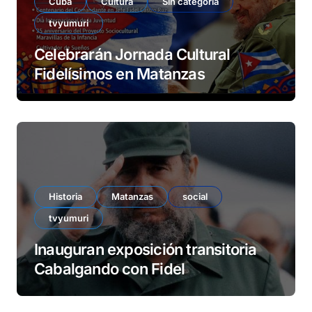
Cuba
Cultura
Sin categoría
tvyumuri
Celebrarán Jornada Cultural
Fidelísimos en Matanzas
Historia
Matanzas
social
tvyumuri
Inauguran exposición transitoria
Cabalgando con Fidel