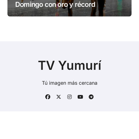
Domingo con oro y récord
TV Yumurí
Tú imagen más cercana
Copyright © Todos los derechos reservados
|
BlogData
por
Themeansar
.