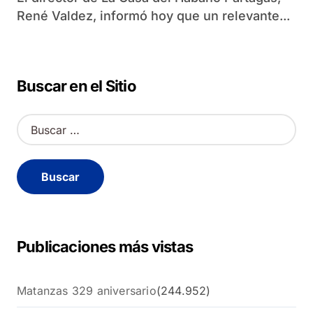
René Valdez, informó hoy que un relevante...
Buscar en el Sitio
B
u
s
c
a
r
:
Publicaciones más vistas
Matanzas 329 aniversario
(244.952)