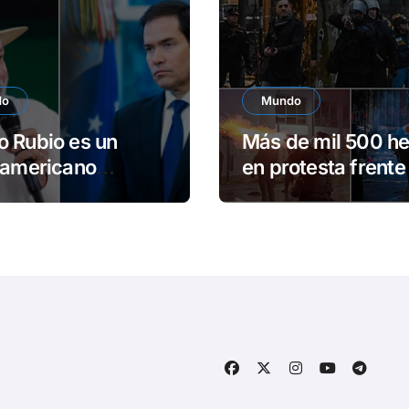
do
Mundo
 Rubio es un
Más de mil 500 he
oamericano
en protesta frente 
rado, afirma Lula
Congreso argenti