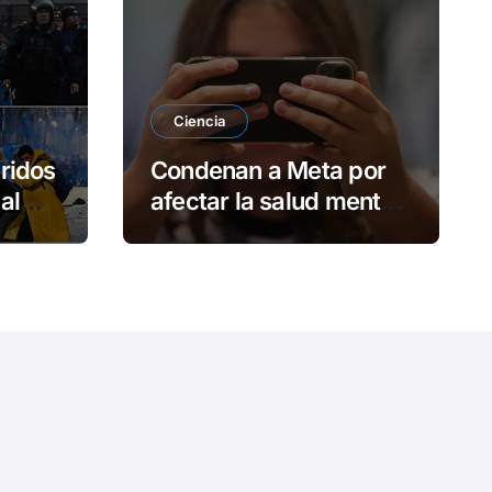
e
o
Ciencia
ridos
Condenan a Meta por
al
afectar la salud mental
no
de adolescentes