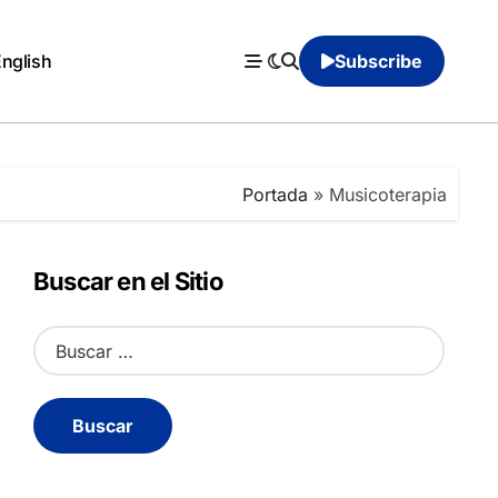
English
Subscribe
Portada
»
Musicoterapia
Buscar en el Sitio
B
u
s
c
a
r
: