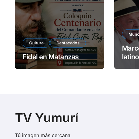
Mun
Cultura
Destacados
Marco
Fidel en Matanzas
latin
frust
TV Yumurí
Tú imagen más cercana