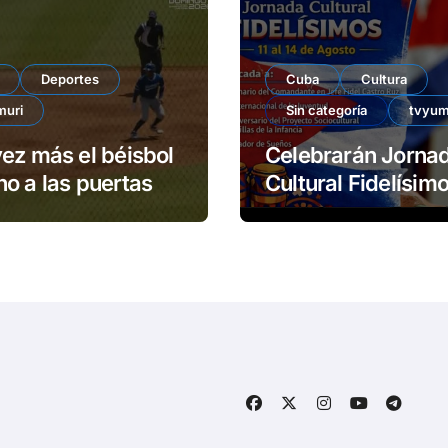
Deportes
Cuba
Cultura
muri
Sin categoría
tvyum
ez más el béisbol
Celebrarán Jorna
o a las puertas
Cultural Fidelísimos 
Matanzas