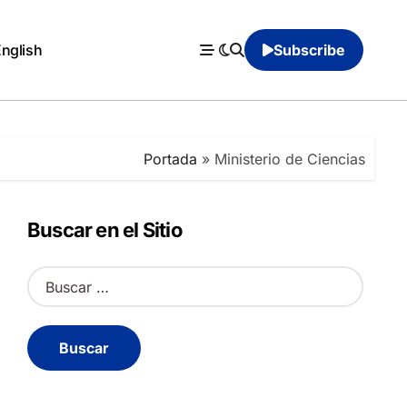
English
Subscribe
Portada
»
Ministerio de Ciencias
Buscar en el Sitio
B
u
s
c
a
r
: