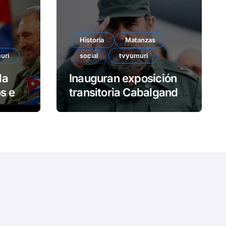
e
o
Historia
Matanzas
uri
social
tvyumuri
da
Inauguran exposición
en
transitoria Cabalgando
con Fidel