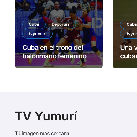
Cuba
Deportes
Cuba
tvyumuri
tvyu
Cuba en el trono del
Una v
balonmano femenino
cuban
TV Yumurí
Tú imagen más cercana