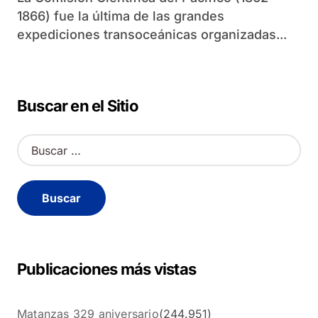
1866) fue la última de las grandes
expediciones transoceánicas organizadas...
Buscar en el Sitio
B
u
s
c
a
r
:
Publicaciones más vistas
Matanzas 329 aniversario
(244.951)