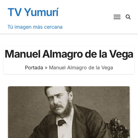
Saltar
TV Yumurí
al
contenido
Tú imagen más cercana
Manuel Almagro de la Vega
Portada
»
Manuel Almagro de la Vega