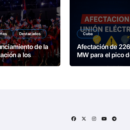
rtes
Destacados
Cuba
nciamiento de la
Afectación de 22
ación a los
MW para el pico d
os
domingo
roamericanos