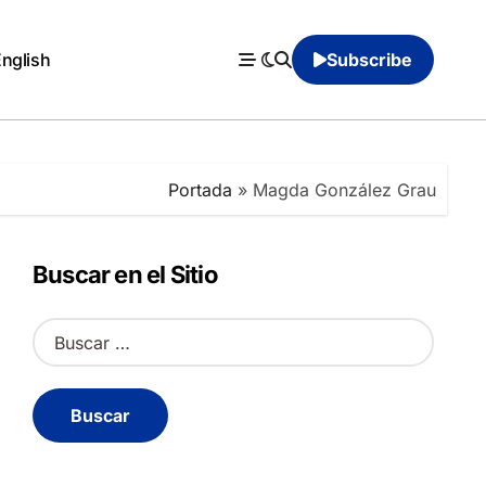
English
Subscribe
Portada
»
Magda González Grau
Buscar en el Sitio
B
u
s
c
a
r
: