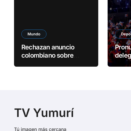
Mundo
Depo
Rechazan anuncio
Pronu
colombiano sobre
deleg
Sáhara Occidental
Jueg
Cent
TV Yumurí
Tú imagen más cercana