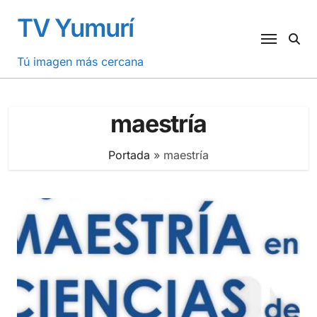
Saltar
TV Yumurí
al
contenido
Tú imagen más cercana
maestría
Portada
»
maestría