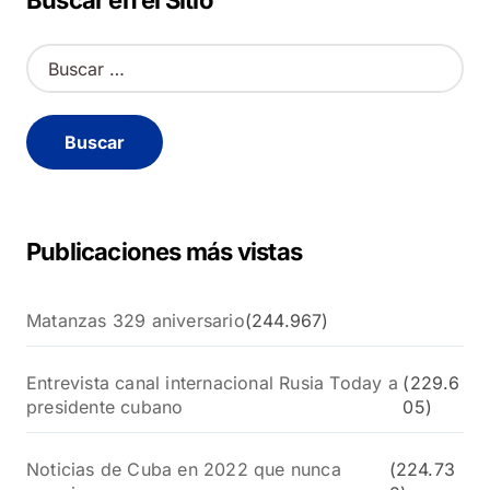
Buscar en el Sitio
B
u
s
c
a
r
:
Publicaciones más vistas
Matanzas 329 aniversario
(244.967)
Entrevista canal internacional Rusia Today a
(229.6
presidente cubano
05)
Noticias de Cuba en 2022 que nunca
(224.73