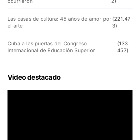
ocurrieron
2)
Las casas de cultura: 45 años de amor por
(221.47
el arte
3)
Cuba a las puertas del Congreso
(133.
Internacional de Educación Superior
457)
Video destacado
R
e
p
r
o
d
u