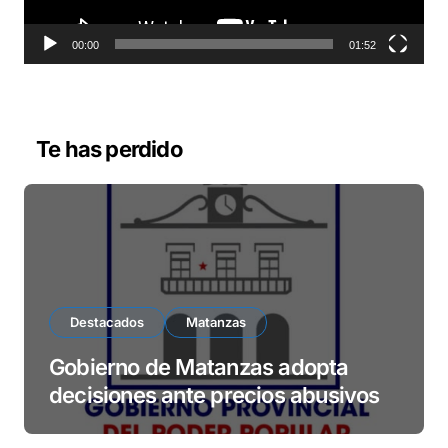
c
t
o
00:00
01:52
r
d
e
v
Te has perdido
í
d
e
o
Destacados
Matanzas
Gobierno de Matanzas adopta
decisiones ante precios abusivos