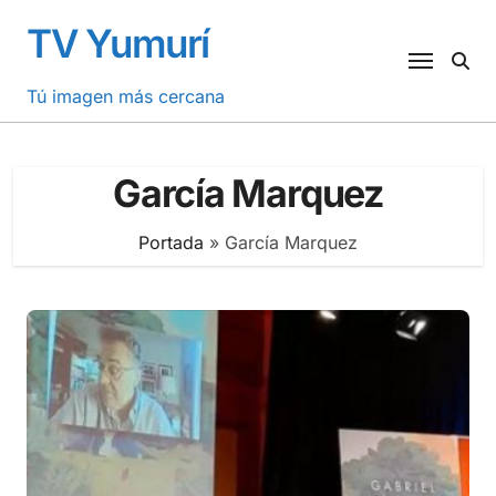
Saltar
TV Yumurí
al
contenido
Tú imagen más cercana
García Marquez
Portada
»
García Marquez