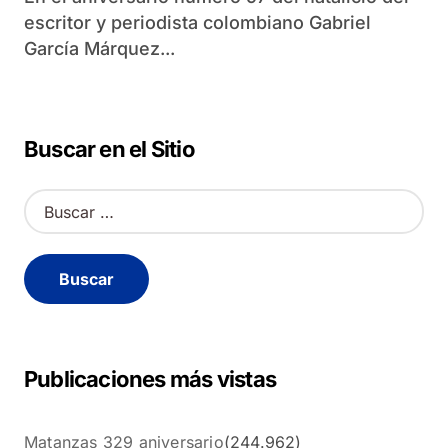
escritor y periodista colombiano Gabriel
García Márquez...
Buscar en el Sitio
B
u
s
c
a
r
:
Publicaciones más vistas
Matanzas 329 aniversario
(244.962)