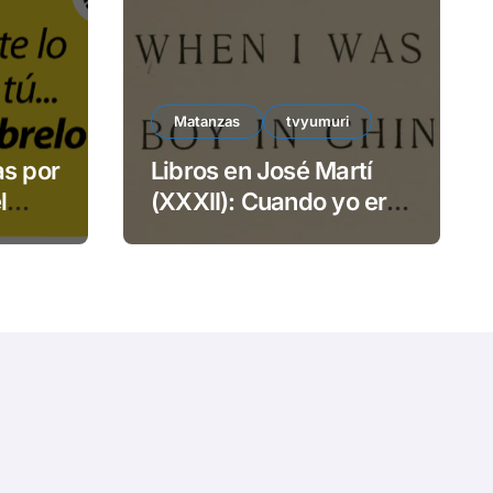
e
o
Matanzas
tvyumuri
as por
Libros en José Martí
l
(XXXII): Cuando yo era
TECSA
niño