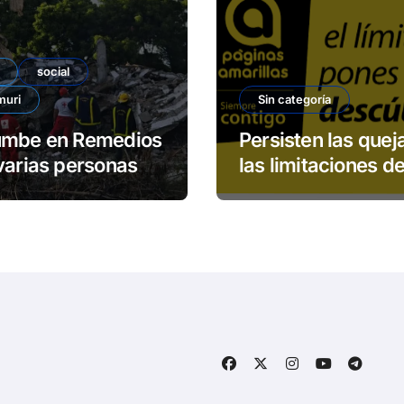
social
muri
Sin categoría
umbe en Remedios
Persisten las quej
varias personas
las limitaciones de
padas
servicio 113 de E