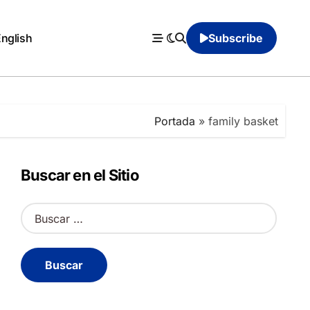
English
Subscribe
Portada
»
family basket
Buscar en el Sitio
B
u
s
c
a
r
: