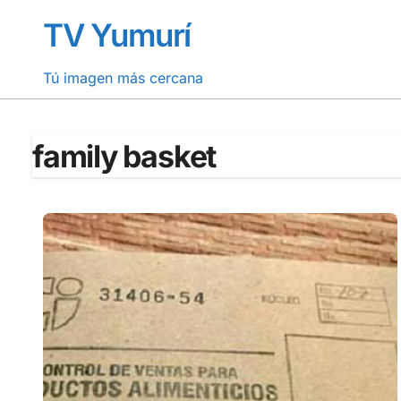
Saltar
TV Yumurí
al
contenido
Tú imagen más cercana
family basket