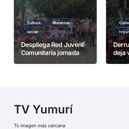
Cultura
Matanzas
Cuba
social
tvyu
Despliega Red Juvenil
Derr
Comunitaria jornada de
deja 
impacto social en
atra
barrio La Marina
TV Yumurí
Tú imagen más cercana