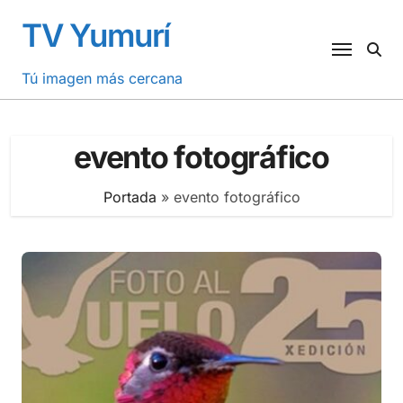
Saltar
TV Yumurí
al
contenido
Tú imagen más cercana
evento fotográfico
Portada
»
evento fotográfico