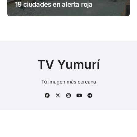
19 ciudades en alerta roja
TV Yumurí
Tú imagen más cercana
Copyright © Todos los derechos reservados
|
BlogData
por
Themeansar
.