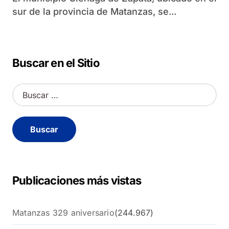
sur de la provincia de Matanzas, se...
Buscar en el Sitio
B
u
s
c
a
r
:
Publicaciones más vistas
Matanzas 329 aniversario
(244.967)