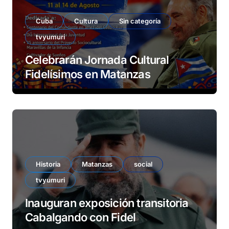
Cuba
Cultura
Sin categoría
tvyumuri
Celebrarán Jornada Cultural
Fidelísimos en Matanzas
Historia
Matanzas
social
tvyumuri
Inauguran exposición transitoria
Cabalgando con Fidel