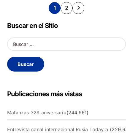
Paginación
1
2
de
Buscar en el Sitio
entradas
B
u
s
c
a
r
:
Publicaciones más vistas
Matanzas 329 aniversario
(244.961)
Entrevista canal internacional Rusia Today a
(229.6