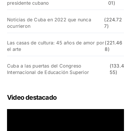
presidente cubano
01)
Noticias de Cuba en 2022 que nunca
(224.72
ocurrieron
7)
Las casas de cultura: 45 años de amor por
(221.46
el arte
8)
Cuba a las puertas del Congreso
(133.4
Internacional de Educación Superior
55)
Video destacado
R
e
p