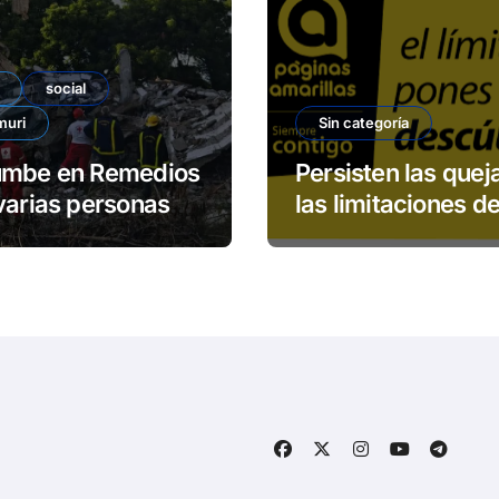
social
muri
Sin categoría
umbe en Remedios
Persisten las quej
varias personas
las limitaciones de
padas
servicio 113 de E