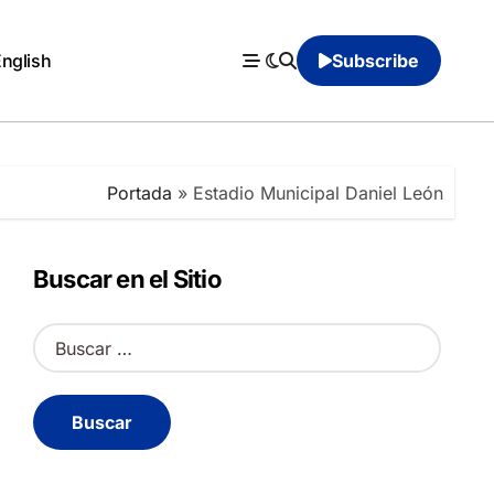
English
Subscribe
Portada
»
Estadio Municipal Daniel León
Buscar en el Sitio
B
u
s
c
a
r
: