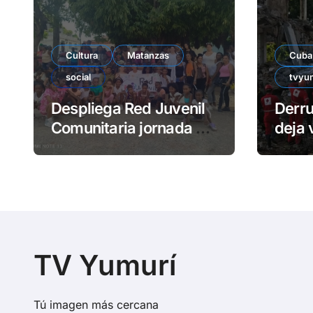
Cultura
Matanzas
Cuba
social
tvyu
Despliega Red Juvenil
Derr
Comunitaria jornada de
deja 
impacto social en
atra
barrio La Marina
TV Yumurí
Tú imagen más cercana