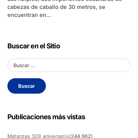
cabezas de caballo de 30 metros, se
encuentran en...
Buscar en el Sitio
B
u
s
c
a
r
:
Publicaciones más vistas
Matanzas 329 aniversario
(244.962)