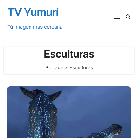
Saltar
TV Yumurí
al
contenido
Tú imagen más cercana
Esculturas
Portada
»
Esculturas