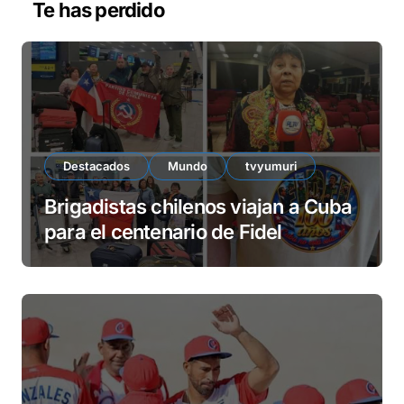
Te has perdido
í
d
e
o
Destacados
Mundo
tvyumuri
Brigadistas chilenos viajan a Cuba
para el centenario de Fidel