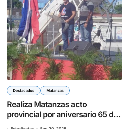
Destacados
Matanzas
Realiza Matanzas acto
provincial por aniversario 65 de
los CDR
Estudiantes
Sep 20, 2025