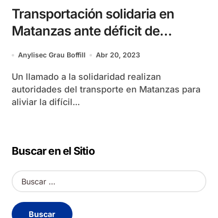
Transportación solidaria en
Matanzas ante déficit de
combustibles
Anylisec Grau Boffill
Abr 20, 2023
Un llamado a la solidaridad realizan
autoridades del transporte en Matanzas para
aliviar la difícil...
Buscar en el Sitio
B
u
s
c