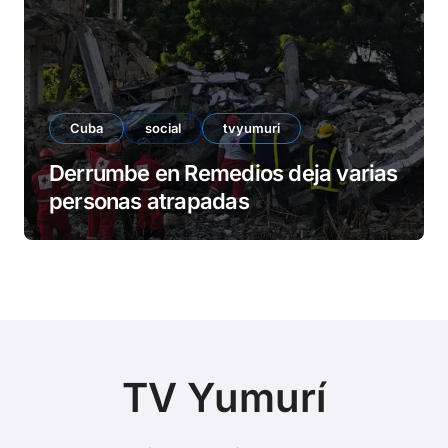
Cuba
social
tvyumuri
Derrumbe en Remedios deja varias
personas atrapadas
TV Yumurí