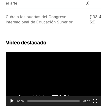
el arte
0)
Cuba a las puertas del Congreso
(133.4
Internacional de Educación Superior
52)
Video destacado
R
e
p
r
o
d
u
c
t
o
00:00
01:52