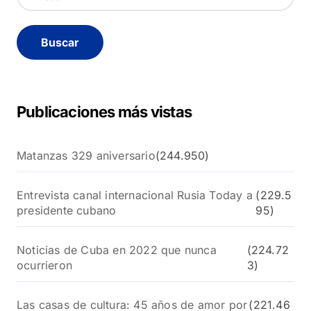
u
s
c
a
r
:
Publicaciones más vistas
Matanzas 329 aniversario
(244.950)
Entrevista canal internacional Rusia Today a
(229.5
presidente cubano
95)
Noticias de Cuba en 2022 que nunca
(224.72
ocurrieron
3)
Las casas de cultura: 45 años de amor por
(221.46