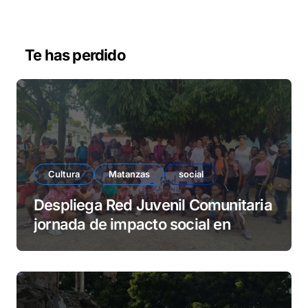
r
d
e
v
Te has perdido
í
d
e
o
Cultura
Matanzas
social
Despliega Red Juvenil Comunitaria
jornada de impacto social en
barrio La Marina