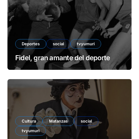
o
Deportes
social
tvyumuri
Fidel, gran amante del deporte
Cultura
Matanzas
social
tvyumuri