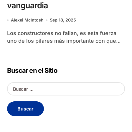
vanguardia
Alexei McIntosh
Sep 18, 2025
Los constructores no fallan, es esta fuerza
uno de los pilares más importante con que...
Buscar en el Sitio
B
u
s
c
a
r
: