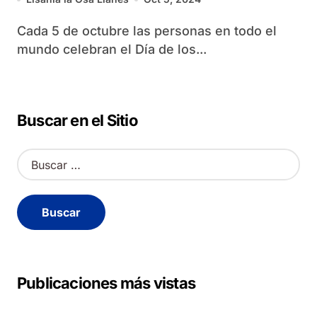
Cada 5 de octubre las personas en todo el
mundo celebran el Día de los...
Buscar en el Sitio
B
u
s
c
a
r
:
Publicaciones más vistas