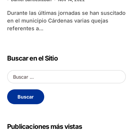
Durante las últimas jornadas se han suscitado
en el municipio Cárdenas varias quejas
referentes a...
Buscar en el Sitio
B
u
s
c
a
r
:
Publicaciones más vistas